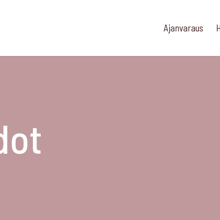
Ajanvaraus
H
dot