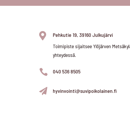

Pehkutie 19, 39160 Julkujärvi
Toimipiste sijaitsee Ylöjärven Metsäkyl
yhteydessä.

040 536 8505

hyvinvointi@suvipoikolainen.fi